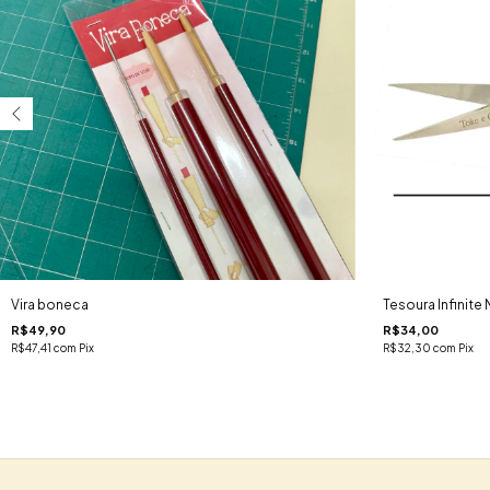
Vira boneca
Tesoura Infinite 
R$49,90
R$34,00
R$47,41
com
Pix
R$32,30
com
Pix