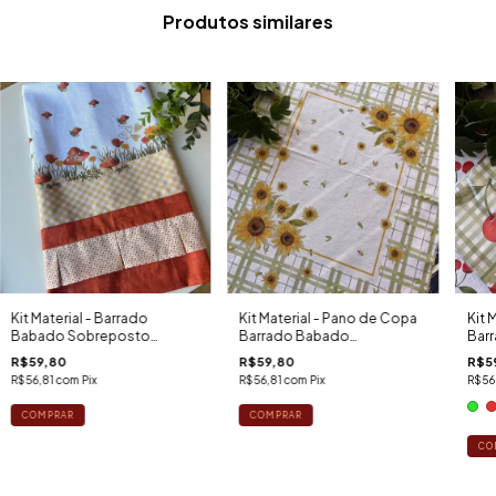
Produtos similares
Kit Material - Barrado
Kit Material - Pano de Copa
Kit 
Babado Sobreposto
Barrado Babado
Bar
Cogumelos
Sobreposto Girassóis
Cer
R$59,80
R$59,80
R$5
R$56,81
com
Pix
R$56,81
com
Pix
R$56
CO