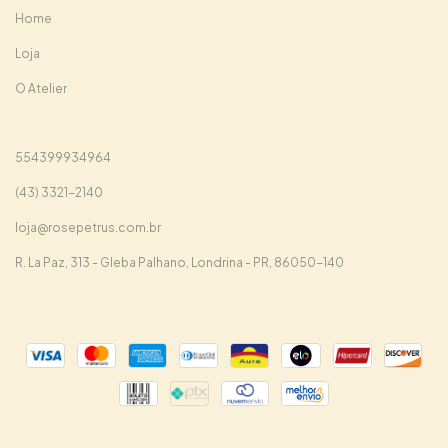
Home
Loja
O Atelier
554399934964
(43) 3321-2140
loja@rosepetrus.com.br
R. La Paz, 313 - Gleba Palhano, Londrina - PR, 86050-140