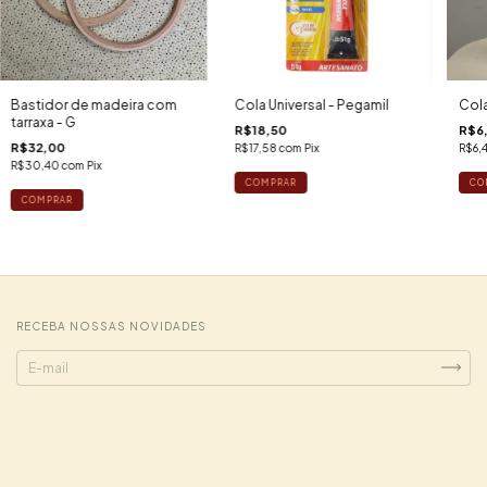
Bastidor de madeira com
Cola Universal - Pegamil
Cola
tarraxa - G
R$18,50
R$6
R$32,00
R$17,58
com
Pix
R$6,
R$30,40
com
Pix
RECEBA NOSSAS NOVIDADES