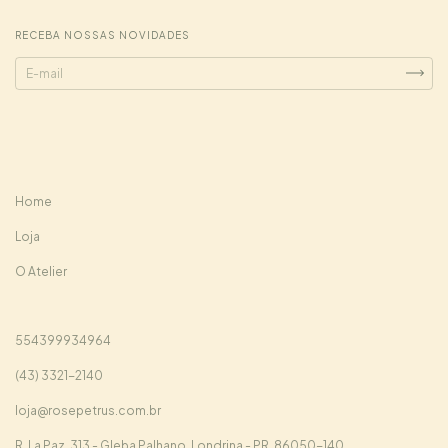
RECEBA NOSSAS NOVIDADES
Home
Loja
O Atelier
554399934964
(43) 3321-2140
loja@rosepetrus.com.br
R. La Paz, 313 - Gleba Palhano, Londrina - PR, 86050-140