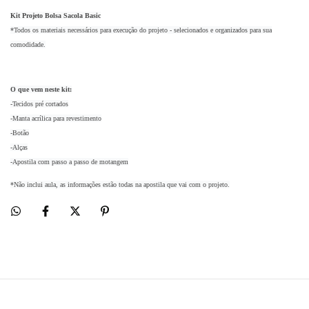
Kit Projeto Bolsa Sacola Basic
*Todos os materiais necessários para execução do projeto - selecionados e organizados para sua
comodidade.
O que vem neste kit:
-Tecidos pré cortados
-Manta acrílica para revestimento
-Botão
-Alças
-Apostila com passo a passo de motangem
*Não inclui aula, as informações estão todas na apostila que vai com o projeto.