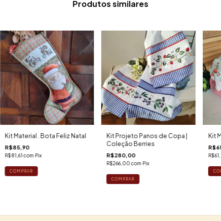
Produtos similares
Kit Material . Bota Feliz Natal
Kit Projeto Panos de Copa |
Kit 
Coleção Berries
R$85,90
R$6
R$280,00
R$81,61
com
Pix
R$61
R$266,00
com
Pix