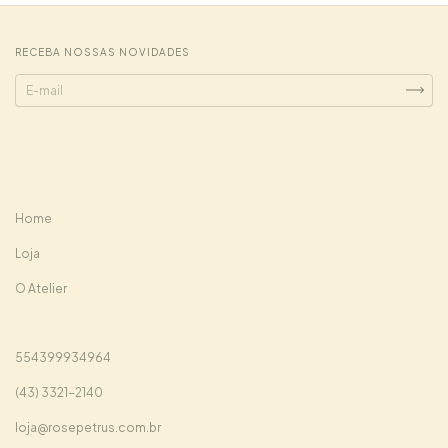
RECEBA NOSSAS NOVIDADES
Home
Loja
O Atelier
554399934964
(43) 3321-2140
loja@rosepetrus.com.br