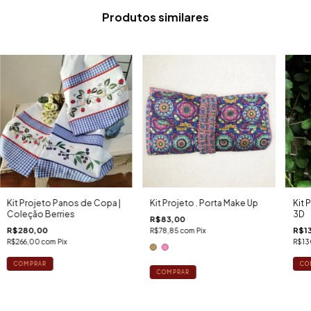
Produtos similares
Kit Projeto Panos de Copa |
Kit Projeto . Porta Make Up
Kit 
Coleção Berries
3D
R$83,00
R$280,00
R$1
R$78,85
com
Pix
R$266,00
com
Pix
R$13
COMPRAR